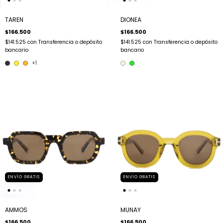
TAREN
DIONEA
$166.500
$166.500
$141.525
con
Transferencia o depósito
$141.525
con
Transferencia o depósito
bancario
bancario
+1
ENVÍO GRATIS
ENVÍO GRATIS
AMMOS
MUNAY
$166.500
$166.500