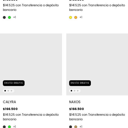
$141.525
con
Transferencia o depósito
$141.525
con
Transferencia o depósito
bancario
bancario
+1
+1
ENVÍO GRATIS
ENVÍO GRATIS
CALYRA
NAXOS
$166.500
$166.500
$141.525
con
Transferencia o depósito
$141.525
con
Transferencia o depósito
bancario
bancario
+1
+1