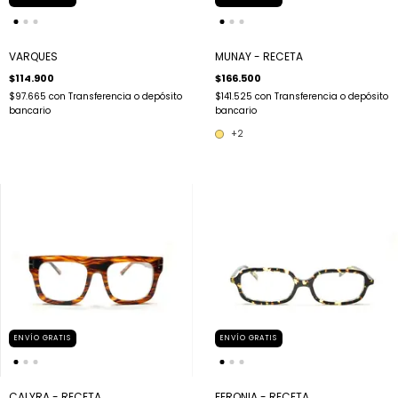
VARQUES
MUNAY - RECETA
$114.900
$166.500
$97.665
con
Transferencia o depósito
$141.525
con
Transferencia o depósito
bancario
bancario
+2
ENVÍO GRATIS
ENVÍO GRATIS
CALYRA - RECETA
FERONIA - RECETA