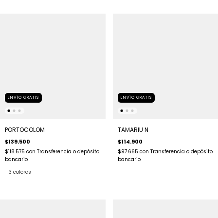
ENVÍO GRATIS
ENVÍO GRATIS
PORTOCOLOM
TAMARIU N
$139.500
$114.900
$118.575
con
Transferencia o depósito
$97.665
con
Transferencia o depósito
bancario
bancario
3 colores