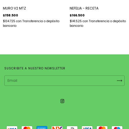
MURO V2 MTZ
NEFELIA - RECETA
$158.500
$166.500
$134.725
con
Transferencia o depósito
$141.525
con
Transferencia o depósito
bancario
bancario
SUSCRIBITE A NUESTRO NEWSLETTER