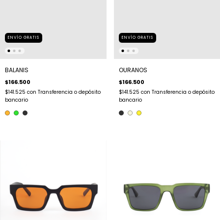
ENVÍO GRATIS
ENVÍO GRATIS
BALANIS
OURANOS
$166.500
$166.500
$141.525
con
Transferencia o depósito
$141.525
con
Transferencia o depósito
bancario
bancario