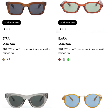
ENVÍO GRATIS
ENVÍO GRATIS
ZYRA
ELARA
$166.500
$166.500
$141.525
con
Transferencia o depósito
$141.525
con
Transferencia o depósito
bancario
bancario
+2