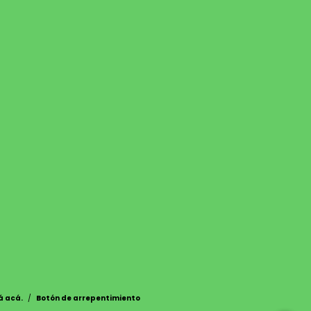
á acá.
/
Botón de arrepentimiento