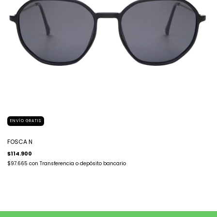
ENVÍO GRATIS
FOSCA N
$114.900
$97.665
con
Transferencia o depósito bancario