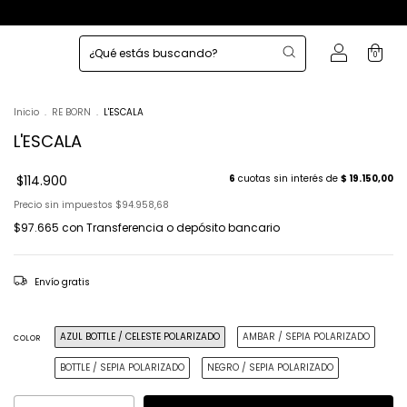
0
Inicio
.
RE BORN
.
L'ESCALA
L'ESCALA
$114.900
6
cuotas sin interés de
$ 19.150,00
Precio sin impuestos
$94.958,68
$97.665
con
Transferencia o depósito bancario
Envío gratis
AZUL BOTTLE / CELESTE POLARIZADO
AMBAR / SEPIA POLARIZADO
COLOR
BOTTLE / SEPIA POLARIZADO
NEGRO / SEPIA POLARIZADO