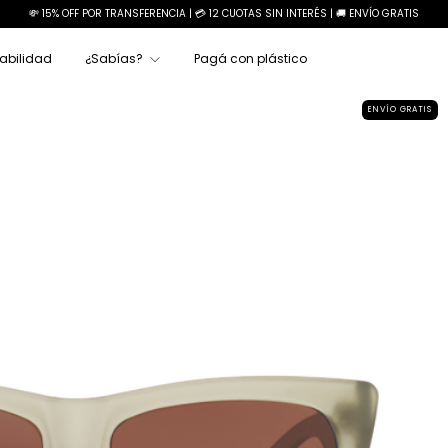
💸 15% OFF POR TRANSFERENCIA | 💳 12 CUOTAS SIN INTERÉS | 🚚 ENVÍO GRATIS
abilidad
¿Sabías?
Pagá con plástico
ENVÍO GRATIS