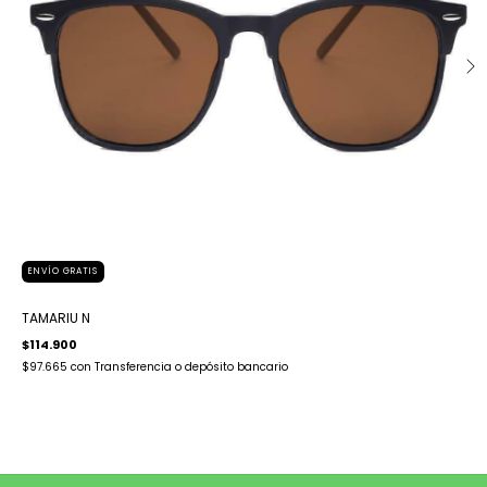
ENVÍO GRATIS
TAMARIU N
$114.900
$97.665
con
Transferencia o depósito bancario