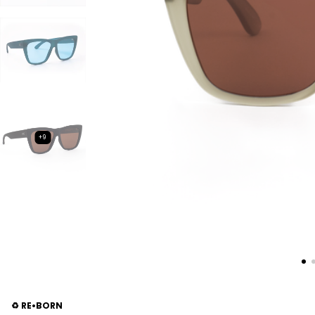
+9
RE•BORN
♻️