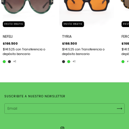
ENVÍO GRATIS
ENVÍO GRATIS
ENV
NEFELI
TYRIA
FER
$166.500
$166.500
$166
$141.525
con
Transferencia o
$141.525
con
Transferencia o
$141
depósito bancario
depósito bancario
depó
+1
+1
+
SUSCRIBITE A NUESTRO NEWSLETTER