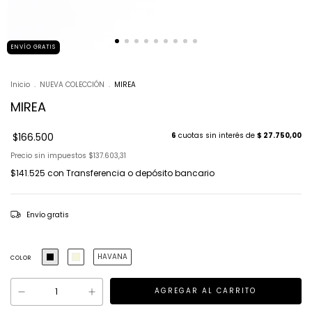
ENVÍO GRATIS
Inicio
.
NUEVA COLECCIÓN
.
MIREA
MIREA
$166.500
6
cuotas sin interés de
$ 27.750,00
Precio sin impuestos
$137.603,31
$141.525
con
Transferencia o depósito bancario
Envío gratis
HAVANA
COLOR