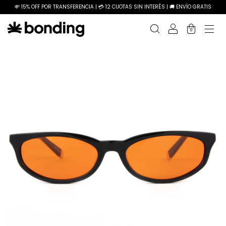
💸 15% OFF POR TRANSFERENCIA | 💳 12 CUOTAS SIN INTERÉS | 🚚 ENVÍO GRATIS
0