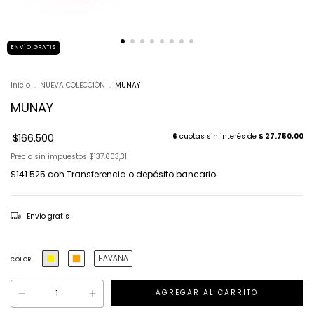
ENVÍO GRATIS
Inicio
.
NUEVA COLECCIÓN
.
MUNAY
MUNAY
$166.500
6
cuotas sin interés de
$ 27.750,00
Precio sin impuestos
$137.603,31
$141.525
con
Transferencia o depósito bancario
Envío gratis
HAVANA
COLOR