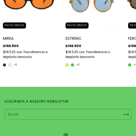
ENVÍO GRATIS
ENVÍO GRATIS
ENV
MIREA
ESTRENC
FER
$166.500
$166.500
$166
$141.525
con
Transferencia o
$141.525
con
Transferencia o
$141
depósito bancario
depósito bancario
depó
+1
+1
+
SUSCRIBITE A NUESTRO NEWSLETTER