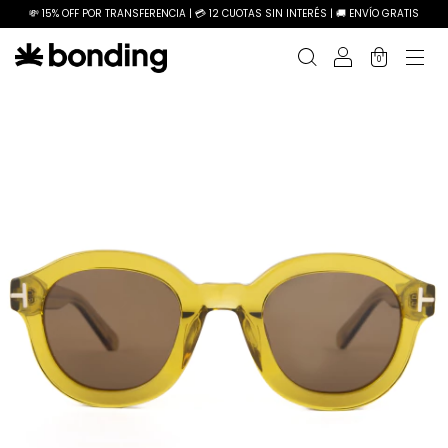
💸 15% OFF POR TRANSFERENCIA | 💳 12 CUOTAS SIN INTERÉS | 🚚 ENVÍO GRATIS
0