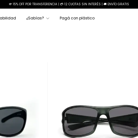
💸 15% OFF POR TRANSFERENCIA | 💳 12 CUOTAS SIN INTERÉS | 🚚 ENVÍO GRATIS
abilidad
¿Sabías?
Pagá con plástico