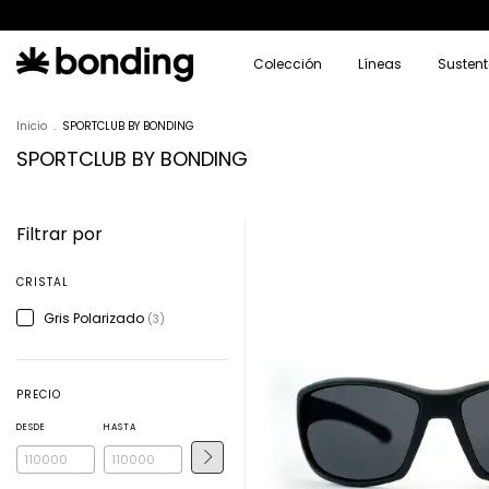
Colección
Líneas
Sustent
Inicio
.
SPORTCLUB BY BONDING
SPORTCLUB BY BONDING
Filtrar por
CRISTAL
Gris Polarizado
(3)
PRECIO
DESDE
HASTA