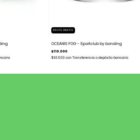
ENVÍO GRATIS
ding
OCEANIS FOG - Sportclub by bonding
$110.000
ncario
$93.500
con
Transferencia o depósito bancario