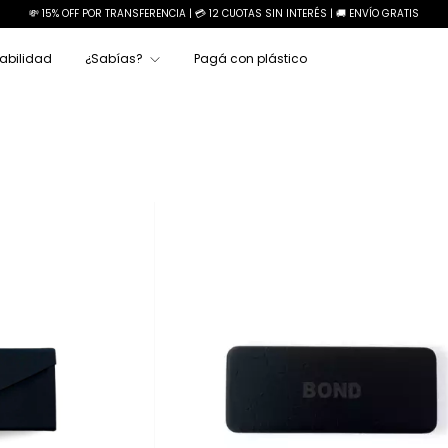
💸 15% OFF POR TRANSFERENCIA | 💳 12 CUOTAS SIN INTERÉS | 🚚 ENVÍO GRATIS
abilidad
¿Sabías?
Pagá con plástico