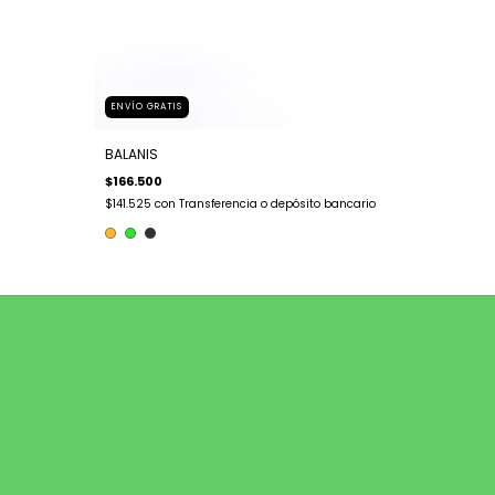
ENVÍO GRATIS
BALANIS
$166.500
$141.525
con
Transferencia o depósito bancario